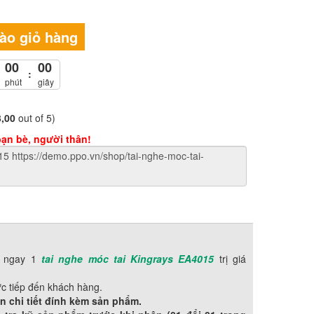
ào giỏ hàng
00
00
:
phút
giây
3,00
out of 5)
bạn bè, người thân!
ó ngay 1
tai nghe móc tai Kingrays EA4015
trị giá
c tiếp đến khách hàng.
n chi tiết đính kèm sản phẩm.