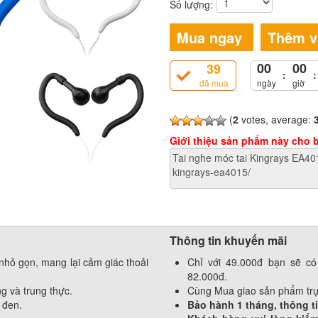
Số lượng:
Mua ngay
Thêm v
00
00
39
:
:
đã mua
ngày
giờ
(
2
votes, average:
Giới thiệu sản phẩm này cho 
Thông tin khuyến mãi
nhỏ gọn, mang lại cảm giác thoải
Chỉ với 49.000đ bạn sẽ c
82.000đ.
g và trung thực.
Cùng Mua giao sản phẩm trự
 đen.
Bảo hành 1 tháng, thông ti