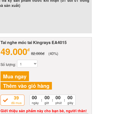
 tra kỹ sản phẩm trước khi nhận (01 đổi 01 trong
hà sản xuất)
Tai nghe móc tai Kingrays EA4015
49.000
đ
82.000đ
(40%)
Số lượng:
Mua ngay
Thêm vào giỏ hàng
00
00
00
00
39
:
:
:
đã mua
ngày
giờ
phút
giây
Giới thiệu sản phẩm này cho bạn bè, người thân!