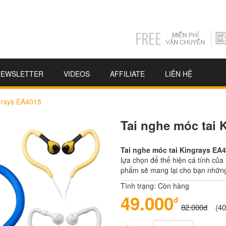
NEWSLETTER
VIDEOS
AFFILIATE
LIÊN HỆ
ngrays EA4015
Tai nghe móc tai 
Tai nghe móc tai Kingrays EA
lựa chọn để thể hiện cá tính củ
phẩm sẽ mang lại cho bạn những 
Tình trạng: Còn hàng
49.000
đ
82.000đ
(4