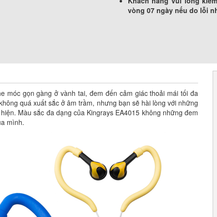
Khách hàng vui lòng kiểm
vòng 07 ngày nếu do lỗi n
e móc gọn gàng ở vành tai, đem đến cảm giác thoải mái tối đa
 không quá xuất sắc ở âm trầm, nhưng bạn sẽ hài lòng với những
ể hiện. Màu sắc đa dạng của Kingrays EA4015 không những đem
ủa mình.