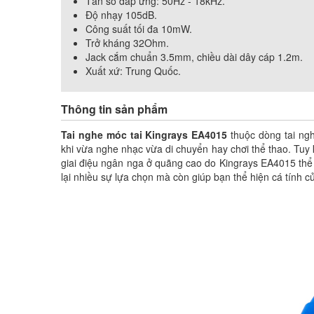
Tần số đáp ứng: 50Hz - 18kHz.
Độ nhạy 105dB.
Công suất tối đa 10mW.
Trở kháng 32Ohm.
Jack cắm chuẩn 3.5mm, chiều dài dây cáp 1.2m.
Xuất xứ: Trung Quốc.
Thông tin sản phẩm
Tai nghe móc tai Kingrays EA4015
thuộc dòng tai ngh
khi vừa nghe nhạc vừa di chuyển hay chơi thể thao. Tuy
giai điệu ngân nga ở quãng cao do Kingrays EA4015 th
lại nhiều sự lựa chọn mà còn giúp bạn thể hiện cá tính c