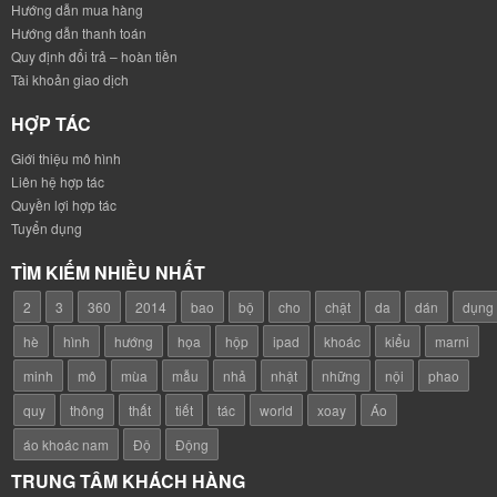
Hướng dẫn mua hàng
Hướng dẫn thanh toán
Quy định đổi trả – hoàn tiền
Tài khoản giao dịch
HỢP TÁC
Giới thiệu mô hình
Liên hệ hợp tác
Quyền lợi hợp tác
Tuyển dụng
TÌM KIẾM NHIỀU NHẤT
2
3
360
2014
bao
bộ
cho
chật
da
dán
dụng
hè
hình
hướng
họa
hộp
ipad
khoác
kiểu
marni
minh
mô
mùa
mẫu
nhả
nhật
những
nội
phao
quy
thông
thất
tiết
tác
world
xoay
Áo
áo khoác nam
Độ
Động
TRUNG TÂM KHÁCH HÀNG