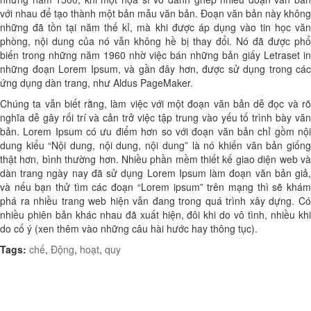
với nhau để tạo thành một bản mẫu văn bản. Đoạn văn bản này không
những đã tồn tại năm thế kỉ, mà khi được áp dụng vào tin học văn
phòng, nội dung của nó vẫn không hề bị thay đổi. Nó đã được phổ
biến trong những năm 1960 nhờ việc bán những bản giấy Letraset in
những đoạn Lorem Ipsum, và gần đây hơn, được sử dụng trong các
ứng dụng dàn trang, như Aldus PageMaker.
Chúng ta vẫn biết rằng, làm việc với một đoạn văn bản dễ đọc và rõ
nghĩa dễ gây rối trí và cản trở việc tập trung vào yếu tố trình bày văn
bản. Lorem Ipsum có ưu điểm hơn so với đoạn văn bản chỉ gồm nội
dung kiểu “Nội dung, nội dung, nội dung” là nó khiến văn bản giống
thật hơn, bình thường hơn. Nhiều phần mềm thiết kế giao diện web và
dàn trang ngày nay đã sử dụng Lorem Ipsum làm đoạn văn bản giả,
và nếu bạn thử tìm các đoạn “Lorem ipsum” trên mạng thì sẽ khám
phá ra nhiều trang web hiện vẫn đang trong quá trình xây dựng. Có
nhiều phiên bản khác nhau đã xuất hiện, đôi khi do vô tình, nhiều khi
do cố ý (xen thêm vào những câu hài hước hay thông tục).
Tags:
chế
,
Động
,
hoạt
,
quy