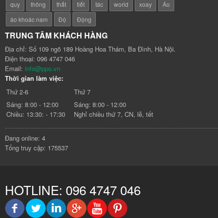
quy
thông
thất
tiết
tác
world
xoay
Áo
áo khoác nam
Độ
Động
TRUNG TÂM KHÁCH HÀNG
Địa chỉ: Số 109 ngõ 189 Hoàng Hoa Thám, Ba Đình, Hà Nội.
Điện thoại: 096 4747 046
Email:
info@ppo.vn
Thời gian làm việc:
Thứ 2-6
Thứ 7
Sáng: 8:00 - 12:00
Sáng: 8:00 - 12:00
Chiều: 13:30: - 17:30
Nghỉ chiều thứ 7, CN, lễ, tết
Đang online: 4
Tổng truy cập: 175537
HOTLINE: 096 4747 046