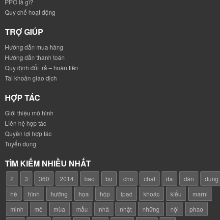
PPO là gì?
Quy chế hoạt động
TRỢ GIÚP
Hướng dẫn mua hàng
Hướng dẫn thanh toán
Quy định đổi trả – hoàn tiền
Tài khoản giao dịch
HỢP TÁC
Giới thiệu mô hình
Liên hệ hợp tác
Quyền lợi hợp tác
Tuyển dụng
TÌM KIẾM NHIỀU NHẤT
2
3
360
2014
bao
bộ
cho
chật
da
dán
dụng
hè
hình
hướng
họa
hộp
ipad
khoác
kiểu
marni
minh
mô
mùa
mẫu
nhả
nhật
những
nội
phao