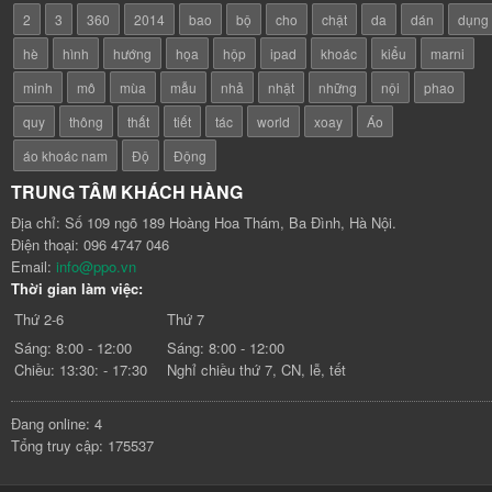
2
3
360
2014
bao
bộ
cho
chật
da
dán
dụng
hè
hình
hướng
họa
hộp
ipad
khoác
kiểu
marni
minh
mô
mùa
mẫu
nhả
nhật
những
nội
phao
quy
thông
thất
tiết
tác
world
xoay
Áo
áo khoác nam
Độ
Động
TRUNG TÂM KHÁCH HÀNG
Địa chỉ: Số 109 ngõ 189 Hoàng Hoa Thám, Ba Đình, Hà Nội.
Điện thoại: 096 4747 046
Email:
info@ppo.vn
Thời gian làm việc:
Thứ 2-6
Thứ 7
Sáng: 8:00 - 12:00
Sáng: 8:00 - 12:00
Chiều: 13:30: - 17:30
Nghỉ chiều thứ 7, CN, lễ, tết
Đang online: 4
Tổng truy cập: 175537