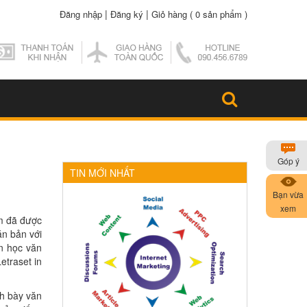
|
|
Đăng nhập
Đăng ký
Giỏ hàng (
0 sản phẩm
)
Góp ý
TIN MỚI NHẤT
Bạn vừa
xem
um đã được
n bản với
n học văn
etraset in
nh bày văn