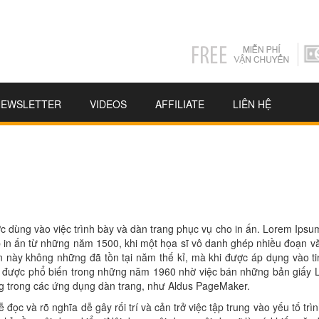
NEWSLETTER
VIDEOS
AFFILIATE
LIÊN HỆ
c dùng vào việc trình bày và dàn trang phục vụ cho in ấn. Lorem Ips
in ấn từ những năm 1500, khi một họa sĩ vô danh ghép nhiều đoạn vă
này không những đã tồn tại năm thế kỉ, mà khi được áp dụng vào ti
ã được phổ biến trong những năm 1960 nhờ việc bán những bản giấy L
 trong các ứng dụng dàn trang, như Aldus PageMaker.
đọc và rõ nghĩa dễ gây rối trí và cản trở việc tập trung vào yếu tố trì