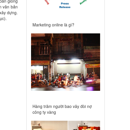
 bản giống
n văn bản
 xây dựng.
ục).
Marketing online là gì?
Hàng trăm người bao vây đòi nợ
công ty vàng