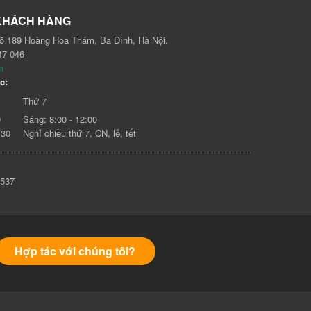
KHÁCH HÀNG
gõ 189 Hoàng Hoa Thám, Ba Đình, Hà Nội.
47 046
n
c:
Thứ 7
0
Sáng: 8:00 - 12:00
:30
Nghỉ chiều thứ 7, CN, lễ, tết
5537
Hợp tác với chúng tôi?