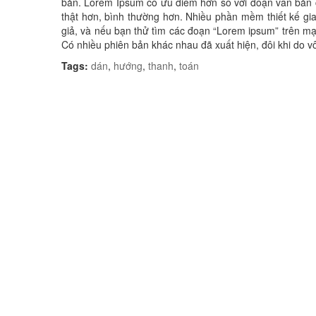
bản. Lorem Ipsum có ưu điểm hơn so với đoạn văn bản c
thật hơn, bình thường hơn. Nhiều phần mềm thiết kế g
giả, và nếu bạn thử tìm các đoạn “Lorem ipsum” trên mạ
Có nhiều phiên bản khác nhau đã xuất hiện, đôi khi do v
Tags:
dán
,
hướng
,
thanh
,
toán