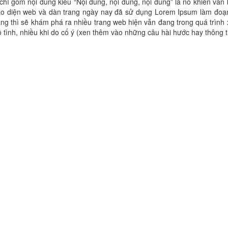
hỉ gồm nội dung kiểu “Nội dung, nội dung, nội dung” là nó khiến văn
iao diện web và dàn trang ngày nay đã sử dụng Lorem Ipsum làm đoạ
ng thì sẽ khám phá ra nhiều trang web hiện vẫn đang trong quá trình
ô tình, nhiều khi do cố ý (xen thêm vào những câu hài hước hay thông t