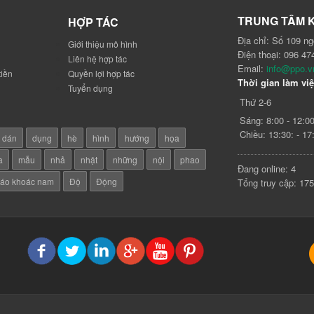
TRUNG TÂM 
HỢP TÁC
Địa chỉ: Số 109 n
Giới thiệu mô hình
Điện thoại: 096 47
Liên hệ hợp tác
Email:
info@ppo.v
tiền
Quyền lợi hợp tác
Thời gian làm việ
Tuyển dụng
Thứ 2-6
Sáng: 8:00 - 12:0
Chiều: 13:30: - 17
dán
dụng
hè
hình
hướng
họa
a
mẫu
nhả
nhật
những
nội
phao
Đang online: 4
áo khoác nam
Độ
Động
Tổng truy cập: 17