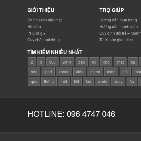
GIỚI THIỆU
TRỢ GIÚP
Chính sách bảo mật
Hướng dẫn mua hàng
Hỏi đáp
Hướng dẫn thanh toán
PPO là gì?
Quy định đổi trả – hoàn 
Quy chế hoạt động
Tài khoản giao dịch
TÌM KIẾM NHIỀU NHẤT
2
3
360
2014
bao
bộ
cho
chật
da
hộp
ipad
khoác
kiểu
marni
minh
mô
mù
quy
thông
thất
tiết
tác
world
xoay
Áo
HOTLINE: 096 4747 046